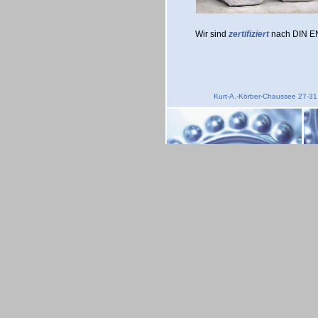
Wir sind
zertifiziert
nach DIN EN
Kurt-A.-Körber-Chaussee 27-3