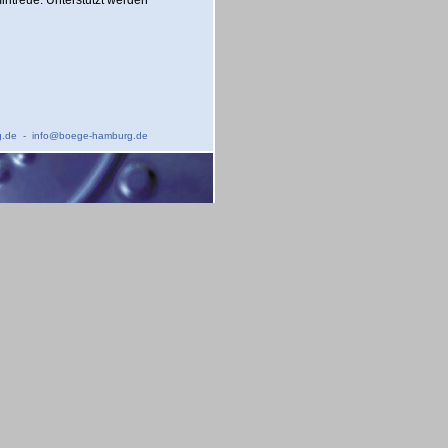
.de
-
info@boege-hamburg.de