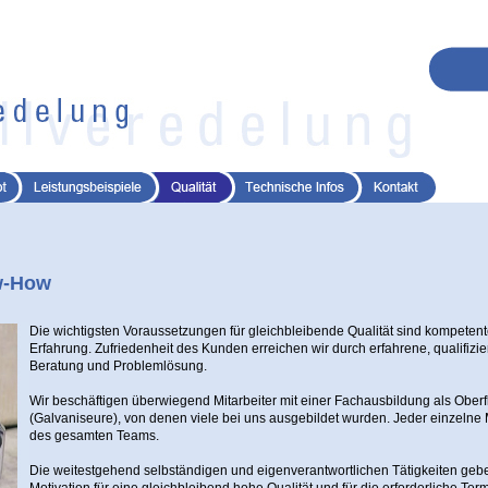
w-How
Die wichtigsten Voraussetzungen für gleichbleibende Qualität sind kompetente
Erfahrung. Zufriedenheit des Kunden erreichen wir durch erfahrene, qualifizi
Beratung und Problemlösung.
Wir beschäftigen überwiegend Mitarbeiter mit einer Fachausbildung als Ober
(Galvaniseure), von denen viele bei uns ausgebildet wurden. Jeder einzelne Mit
des gesamten Teams.
Die weitestgehend selbständigen und eigenverantwortlichen Tätigkeiten geb
Motivation für eine gleichbleibend hohe Qualität und für die erforderliche Ter